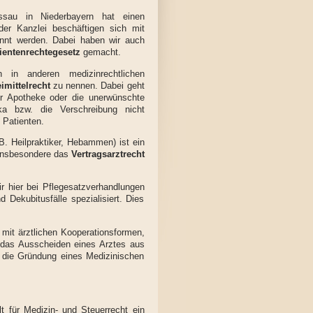
assau in Niederbayern hat einen
der Kanzlei beschäftigen sich mit
nannt werden. Dabei haben wir auch
ientenrechtegesetz
gemacht.
 in anderen medizinrechtlichen
imittelrecht
zu nennen. Dabei geht
r Apotheke oder die unerwünschte
a bzw. die Verschreibung nicht
 Patienten.
B. Heilpraktiker, Hebammen) ist ein
t insbesondere das
Vertragsarztrecht
ir hier bei Pflegesatzverhandlungen
d Dekubitusfälle spezialisiert. Dies
t ärztlichen Kooperationsformen,
 das Ausscheiden eines Arztes aus
h die Gründung eines Medizinischen
lt für Medizin- und Steuerrecht ein