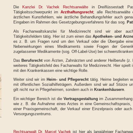
Die
Kanzlei Dr. Vachek Rechtsanwälte
in Dreiflüssestadt P
Tätigkeitsschwerpunkt im
Arzthaftungsrecht
; alle Rechtsanwälte 
ärztlichen Kunstfehlern, wie ärztliche Behandlungsfehler auch ge
Eingaben im Rahmen des Gesetzgebungsverfahrens für das sog.
Pat
Als Fachanwaltskanzlei für Medizinrecht sind wir aber auch
Tätigkeitsfeldern tätig. Hier ist zum einen das
Apotheken- und Arzne
es z. B. um Fragen rund um den Verkauf oder die Übergabe eine
Nebenwirkungen eines Medikaments sowie Fragen der Generik
zugelassener Medikamente (sog. Off-Label-Use) bei schwerstkranken
Das
Berufsrecht
von Ärzten, Zahnärzten und anderer Heilberufe (z. 
weiteres Tätigkeitsfeld des Fachanwalts für Medizinrecht. Hier spiel
mit den Krankenkassen eine wichtige Rolle.
Weiter sind wir im
Heim- und Pflegerecht
tätig. Heime begleiten w
mit öffentlichen Sozialhilfeträgern. Außerdem sind wir auf Stürze un
gilt nicht nur in Pflegeheimen, sondern auch in
Krankenhäusern
.
Ein wichtiger Bereich ist die
Vertragsgestaltung
im Zusammenhang mi
wie z. B. die Aufnahme eines Arztes in eine Gemeinschaftspraxis,
einer Praxisgemeinschaft, der Verkauf einer Einzelpraxis oder auc
Versorgungszentrums.
Rechtsanwalt Dr. Marcel Vachek
ist hier als langjähriger Fachanwa