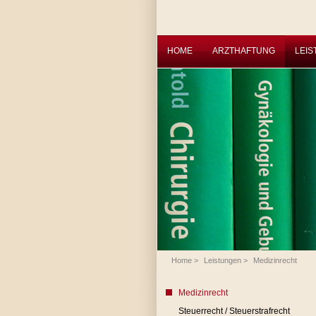
HOME
ARZTHAFTUNG
LEI
Home
>
Leistungen
>
Medizinrecht
Medizinrecht
Steuerrecht / Steuerstrafrecht