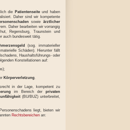
ßlich die
Patientenseite
und haben
lisiert. Daher sind wir kompetente
ersonenschaden
sowie
ärztlicher
ern. Daher bearbeiten wir vorrangig
hut, Regensburg, Traunstein und
er auch bundesweit tätig.
hmerzensgeld
(sog. immaterieller
 materielle Schäden). Hierunter fällt
lschadens, Haushaltsführungs- oder
lgenden Konstellationen auf:
s);
der
Körperverletzung
.
nsrecht in der Lage, kompetent zu
herung
im Bereich der
privaten
sunfähigkeit
(BU/BUZ) unterbreitet,
ersonenschadens liegt, bieten wir
nannten
Rechtsbereichen
an: