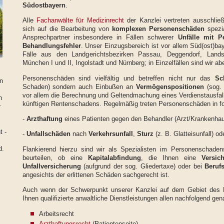
Südost
bayern
.
Alle
Fachanwälte für Medizinrecht
der Kanzlei vertreten ausschlie
sich auf die Bearbeitung von
komplexen Personenschäden
spezia
Ansprechpartner insbesondere in Fällen schwerer
Unfälle mit P
Behandlungsfehler
. Unser Einzugsbereich ist vor allem Süd(ost)bay
Fälle aus den Landgerichtsbezirken Passau, Deggendorf, Lands
München I und II, Ingolstadt und Nürnberg; in Einzelfällen sind wir ab
Personenschäden sind vielfältig und betreffen nicht nur das
Sc
n
Schaden) sondern auch Einbußen an
Vermögenspositionen
(sog.
vor allem die Berechnung und Geltendmachung eines Verdienstausfal
n
künftigen Rentenschadens. Regelmäßig treten Personenschäden in fo
r
-
Arzthaftung
eines Patienten gegen den Behandler (Arzt/Krankenhau
t -
-
Unfallschäden
nach
Verkehrsunfall
,
Sturz
(z. B. Glatteisunfall) o
d.
Flankierend hierzu sind wir als Spezialisten im Personenschade
beurteilen, ob eine
Kapitalabfindung
,
die Ihnen eine
Versic
Unfallversicherung
(aufgrund der sog. Gliedertaxe) oder bei
Beruf
angesichts der erlittenen Schäden sachgerecht ist.
Auch wenn der Schwerpunkt unserer Kanzlei auf dem Gebiet des P
Ihnen qualifizierte anwaltliche Dienstleistungen allen nachfolgend ge
Arbeitsrecht
Arzthaftungsrecht
(Patientenseite)